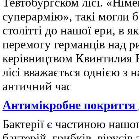
Тевтобургском лісі. «Німе
суперармію», такі могли б
столітті до нашої ери, в 
перемогу германців над р
керівництвом Квинтилия В
лісі вважається однією з 
античний час
Антимікробне покриття 
Бактерії є частиною нашог
бактерій, грибків, вірусів