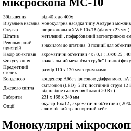
міксроскопа MC-10
Збільшення
від 40 х до 400х
Візуальна насадка
монокулярна насадка типу Arctype з можливі
Окуляр
широкопольний WF 10х/18 (діаметр 23 мм )
Штатив
металевий , пофарбований вогнетривкою ем
Револьверний
з нахилом до штатива, 3 позиції для об'єкти
пристрій
Набір об'єктивів
ахроматичні об'єктиви 4х / 0,1 ; 10x/0.25 ; 
Фокусування
коаксіальний механізм з грубої і точної фо
Предметний
размір 110 x 120 мм з тримачами
столик
Конденсор
конденсор Аббе з ірисовою діафрагмою, nA 
світлодіод (LED), 5 Вт, постійний струм 12 В
Джерело світла
відповідне галогенової лампі 20 Вт )
Габарити
231 x 168 x 348 мм
окуляр 16x/12 , ахроматичні об'єктиви ( 20/0
Опції
алюмінієвий транспортний кейс
Монокулярні мікроскоп