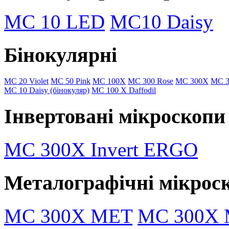
MC 10 LED
MC10 Daisy
Бінокулярні
MC 20 Violet
MC 50 Pink
МC 100X
МC 300 Rose
МC 300X
MC 3
MC 10 Daisy (бінокуляр)
MC 100 Х Daffodil
Інвертовані мікроскопи
MC 300X Invert ERGO
Металографічні мікрос
MC 300X MET
MC 300X M